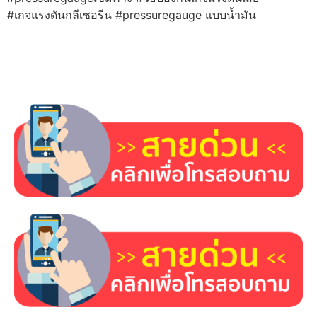
#เกจแรงดันกลีเซอรีน #pressuregauge แบบน้ำมัน