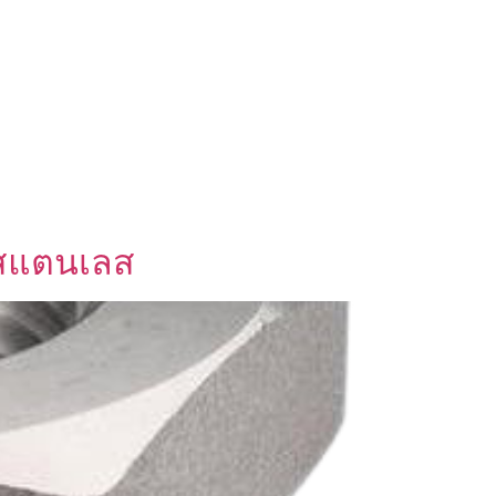
วสแตนเลส