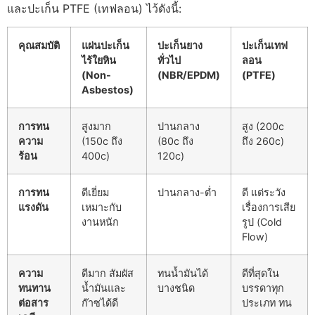
และปะเก็น PTFE (เทฟลอน) ไว้ดังนี้:
คุณสมบัติ
แผ่นปะเก็น
ปะเก็นยาง
ปะเก็นเทฟ
ไร้ใยหิน
ทั่วไป
ลอน
(Non-
(NBR/EPDM)
(PTFE)
Asbestos)
การทน
สูงมาก
ปานกลาง
สูง (
200c
ความ
(
150c
ถึง
(
80c
ถึง
ถึง
260c
)
ร้อน
400c)
120c
)
การทน
ดีเยี่ยม
ปานกลาง-ต่ำ
ดี แต่ระวัง
แรงดัน
เหมาะกับ
เรื่องการเสีย
งานหนัก
รูป (Cold
Flow)
ความ
ดีมาก สัมผัส
ทนน้ำมันได้
ดีที่สุดใน
ทนทาน
น้ำมันและ
บางชนิด
บรรดาทุก
ต่อสาร
ก๊าซได้ดี
ประเภท ทน