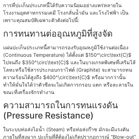
การที่ปะเก็นประเภทนี้ได้รับความนิยมอย่างแพร่หลายใน
โรงงานอุตสาหกรรมเคมี โรงกลั่นน้ำมัน และโรงไฟฟ้า เป็น
เพราะคุณสมบัติเฉพาะตัวดังต่อไปนี้:
การทนทานต่ออุณหภูมิที่สูงจัด
แผ่นปะเก็นประเภทนี้สามารถรองรับอุณหภูมิใช้งานต่อเนื่อง
(Continuous Temperature) ได้ตั้งแต่
$150^\circ\text{C}$
ไปจนถึง
$350^\circ\text{C}$
และในบางเกรดพิเศษที่เสริมไส้
โลหะหรือใช้สารประกอบกราไฟต์ (Graphite) จะสามารถทน
ความร้อนได้สูงถึง
$400^\circ\text{C}$
หรือมากกว่านั้น
ทำให้มั่นใจได้ว่าตัวซีลจะไม่เกิดการกรอบ แตก หรือละลายใน
ขณะที่เครื่องจักรทำงาน
ความสามารถในการทนแรงดัน
(Pressure Resistance)
ในระบบท่อส่งไอน้ำ (Steam) หรือท่อส่งก๊าซ มักจะมีแรงดัน
ภายในที่สูงมาก ปะเก็นที่ดีต้องไม่เกิดปรากฏการณ์ “Blow-out”