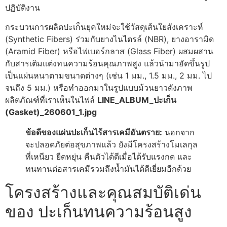
ปฏิบัติงาน
กระบวนการผลิตปะเก็นยุคใหม่จะใช้วัสดุเส้นใยสังเคราะห์
(Synthetic Fibers) ร่วมกับยางไนไตรล์ (NBR), ยางอารามิด
(Aramid Fiber) หรือไฟเบอร์กลาส (Glass Fiber) ผสมผสาน
กับสารเติมแต่งทนความร้อนคุณภาพสูง แล้วนำมาอัดขึ้นรูป
เป็นแผ่นหนาตามขนาดต่างๆ (เช่น 1 มม., 1.5 มม., 2 มม. ไป
จนถึง 5 มม.) หรือทำออกมาในรูปแบบม้วนยาวดังภาพ
ผลิตภัณฑ์ที่เราเห็นในไฟล์
LINE_ALBUM_ปะเก็น
(Gasket)_260601_1.jpg
ข้อดีของแผ่นปะเก็นไร้สารเคมีอันตราย:
นอกจาก
จะปลอดภัยต่อสุขภาพแล้ว ยังมีโครงสร้างโมเลกุล
ที่เหนียว ยืดหยุ่น คืนตัวได้ดีเมื่อได้รับแรงกด และ
ทนทานต่อสารเคมีรวมถึงน้ำมันได้ดีเยี่ยมอีกด้วย
โครงสร้างและคุณสมบัติเด่น
ของ ปะเก็นทนความร้อนสูง